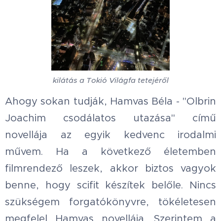
kilátás a Tokió Világfa tetejéről
Ahogy sokan tudják, Hamvas Béla - "Olbrin
Joachim csodálatos utazása" című
novellája az egyik kedvenc irodalmi
művem. Ha a következő életemben
filmrendező leszek, akkor biztos vagyok
benne, hogy scifit készítek belőle. Nincs
szükségem forgatókönyvre, tökéletesen
megfelel Hamvas novellája. Szerintem a