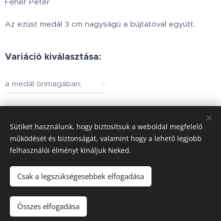
Fehér Péter
Az ezüst medál 3 cm nagyságú a bújtatóval együtt.
Variáció kiválasztása:
a medál önmagában,
díszdobozban vagy
nyaklánccal együtt
25 000
Ft
-tól
Sütiket használunk, hogy biztosítsuk a weboldal megfelelő
működését és biztonságát, valamint hogy a lehető legjobb
felhasználói élményt kínáljuk Neked.
Minden jog fenntartva © 2002.www.holdbarka.com
Sütik
Csak a legszükségesebbek elfogadása
Kosárba
Összes elfogadása