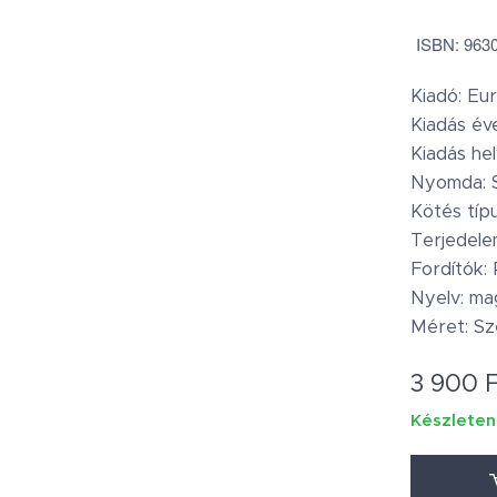
ISBN: 963
Kiadó: Eu
Kiadás év
Kiadás he
Nyomda: 
Kötés típ
Terjedele
Fordítók: 
Nyelv: ma
Méret: Sz
3 900
F
Készleten