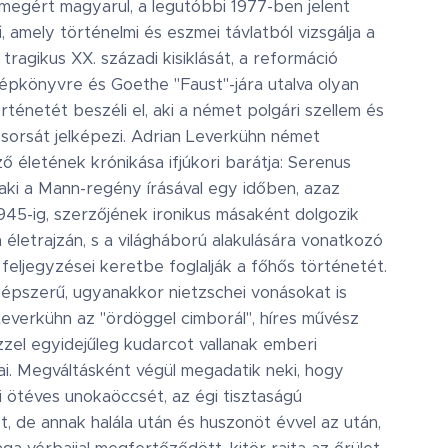
s megért magyarul, a legutóbbi 1977-ben jelent
 amely történelmi és eszmei távlatból vizsgálja a
ragikus XX. századi kisiklását, a reformáció
népkönyvre és Goethe "Faust"-jára utalva olyan
rténetét beszéli el, aki a német polgári szellem és
sorsát jelképezi. Adrian Leverkühn német
ő életének krónikása ifjúkori barátja: Serenus
 aki a Mann-regény írásával egy időben, azaz
1945-ig, szerzőjének ironikus másaként dolgozik
 életrajzán, s a világháború alakulására vonatkozó
ű feljegyzései keretbe foglalják a főhős történetét.
épszerű, ugyanakkor nietzschei vonásokat is
everkühn az "ördöggel cimborál", híres művész
zzel egyidejűleg kudarcot vallanak emberi
ai. Megváltásként végül megadatik neki, hogy
i ötéves unokaöccsét, az égi tisztaságú
, de annak halála után és huszonöt évvel az után,