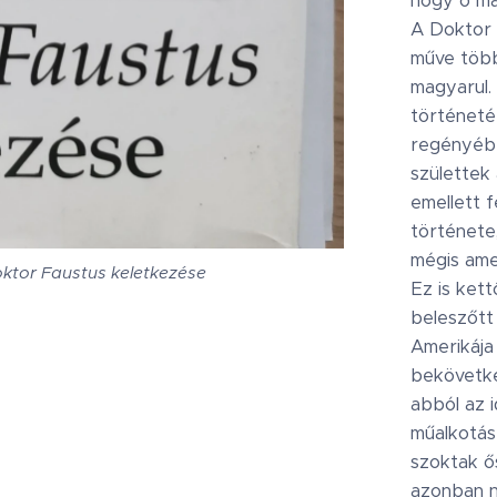
hogy ő mag
A Doktor 
műve több
magyarul.
történeté
regényéb
születtek 
emellett f
története
mégis amer
ktor Faustus keletkezése
Ez is ket
beleszőtt
Amerikája
bekövetke
abból az 
műalkotás
szoktak ő
azonban n