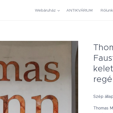
Webáruház
ANTIKVÁRIUM
Rólunk
Thom
Faus
kele
regé
Szép állap
Thomas ​M