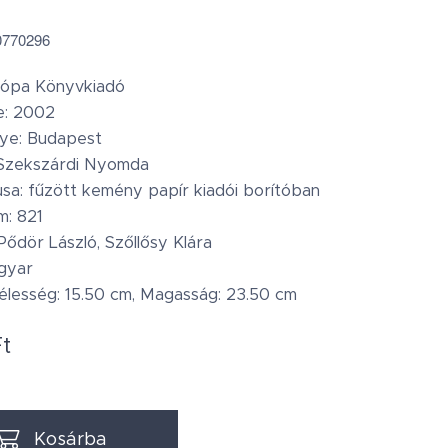
0770296
rópa Könyvkiadó
e: 2002
lye: Budapest
Szekszárdi Nyomda
usa: fűzött kemény papír kiadói borítóban
m: 821
Pődör László, Szőllősy Klára
gyar
élesség: 15.50 cm, Magasság: 23.50 cm
t
Kosárba