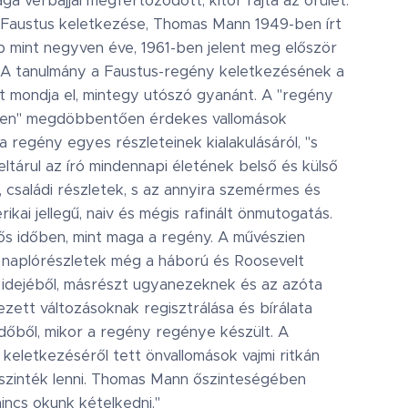
a vérbajjal megfertőződött, kitör rajta az őrület.
Faustus keletkezése, Thomas Mann 1949-ben írt
 mint negyven éve, 1961-ben jelent meg először
 A tanulmány a Faustus-regény keletkezésének a
t mondja el, mintegy utószó gyanánt. A "regény
en" megdöbbentően érdekes vallomások
a regény egyes részleteinek kialakulásáról, "s
eltárul az író mindennapi életének belső és külső
, családi részletek, s az annyira szemérmes és
ikai jellegű, naiv és mégis rafinált önmutogatás.
tős időben, mint maga a regény. A művészien
 naplórészletek még a háború és Roosevelt
 idejéből, másrészt ugyanezeknek és az azóta
zett változásoknak regisztrálása és bírálata
időből, mikor a regény regénye készült. A
 keletkezéséről tett önvallomások vajmi ritkán
szinték lenni. Thomas Mann őszinteségében
incs okunk kételkedni."