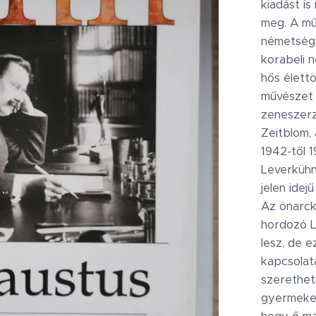
kiadást i
meg. A mű,
németség t
korabeli 
hős élettö
művészet 
zeneszerz
Zeitblom,
1942-től 
Leverkühn
jelen idej
Az önarck
hordozó L
lesz, de e
kapcsolat
szerethet
gyermeket