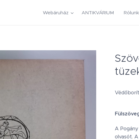
Webáruház
ANTIKVÁRIUM
Rólunk
Szöv
tüze
Védőborító
Fülszöve
A Pogány 
olvasót. 