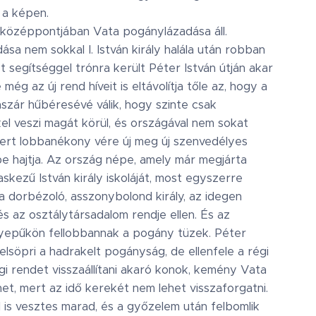
 a képen.
középpontjában Vata pogánylázadása áll.
ása nem sokkal I. István király halála után robban
t segítséggel trónra került Péter István útján akar
e még az új rend híveit is eltávolítja tőle az, hogy a
szár hűbéresévé válik, hogy szinte csak
el veszi magát körül, és országával nem sokat
mert lobbanékony vére új meg új szenvedélyes
e hajtja. Az ország népe, amely már megjárta
skezű István király iskoláját, most egyszerre
 a dorbézoló, asszonybolond király, az idegen
és az osztálytársadalom rendje ellen. És az
yepűkön fellobbannak a pogány tüzek. Péter
elsöpri a hadrakelt pogányság, de ellenfele a régi
i rendet visszaállítani akaró konok, kemény Vata
et, mert az idő kerekét nem lehet visszaforgatni.
l is vesztes marad, és a győzelem után felbomlik