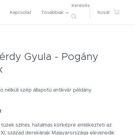
Keresés
Kapcsolat
Továbbiak
Kosár
érdy Gyula - Pogány
k
 nélküli szép állapotú antikvár példány.
g
tüzek színes, hatalmas körképre emlékezteti az
A XI. század derekának Magyarországa elevenedik