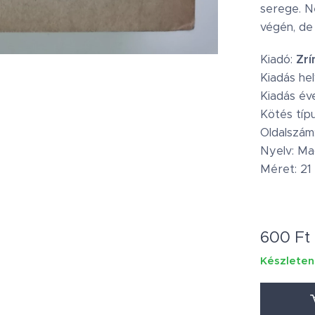
serege. N
végén, de 
Kiadó:
Zrí
Kiadás he
Kiadás év
Kötés típ
Oldalszám:
Nyelv: M
Méret: 21
600
Ft
Készleten