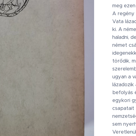
meg ezen
A regény 
Vata lázad
ki. A néme
haladni, d
német csá
idegenekk
törődik, 
szerelemb
ugyan a va
lázadozik
befolyás 
egykori g
csapatait 
nemzetség
sem nyerh
Veretlenü