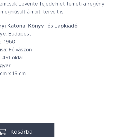
emcsak Levente fejedelmet temeti a regény
meghiúsult álmait, terveit is.
nyi Katonai Könyv- és Lapkiadó
lye: Budapest
e: 1960
usa: Félvászon
 491 oldal
agyar
 cm x 15 cm
Kosárba