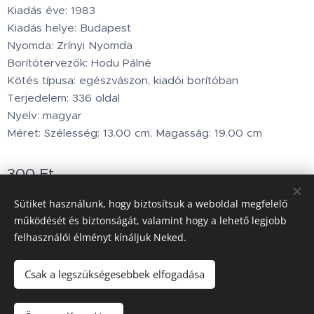
Kiadás éve: 1983
Kiadás helye: Budapest
Nyomda: Zrínyi Nyomda
Borítótervezők: Hodu Pálné
Kötés típusa: egészvászon, kiadói borítóban
Terjedelem: 336 oldal
Nyelv: magyar
Méret: Szélesség: 13.00 cm, Magasság: 19.00 cm
300
Ft
Készleten
Sütiket használunk, hogy biztosítsuk a weboldal megfelelő
működését és biztonságát, valamint hogy a lehető legjobb
felhasználói élményt kínáljuk Neked.
Minden jog fenntartva © 2002.www.holdbarka.com
Sütik
Csak a legszükségesebbek elfogadása