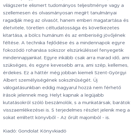
világszerte elismert tudományos teljesítménye vagy a
szellemesen és olvasmányosan megírt tanulmányai
ragadják meg az olvasót, hanem emberi magatartása és
életvitele, töretlen céltudatossága és következetes
kitartása, a bölcs humánum és az emberiség jövőjének
féltése. A technika fejlődése és a mindennapok egyre
fokozódó rohanása sokszor elszürküléssel fenyegetik
mindennapjainkat. Egyre inkább csak arra marad idő, ami
szükséges, és egyre kevesebb arra, ami szép, kellemes,
érdekes. Ez a háttér még jobban kiemeli Szent-Györgyi
Albert személyiségének sokszínűségét. Új
válogatásunkban eddig magyarul hozzá nem férhető
írások jelennek meg. Helyt kapnak a legújabb
kutatásokról szóló beszámolók, s a munkatársak, barátok
visszaemlékezései is. S terjedelmes részlet jelenik meg a
sokat említett könyvből - Az őrült majomból - is.
Kiadó: Gondolat Könyvkiadó