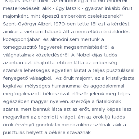
"Képes lesz-e túlélni az emberiség a ma élő emberek
mesterkedéseit, akik - úgy látszik - gyakran inkább őrült
majomként, mint épeszű emberként cselekszenek?"
Szent-Györgyi Albert 1970-ben tette föl ezt a kérdést,
amikor a vietnami háború állt a nemzetközi érdeklődés
középpontjában, és álmodni sem mertünk a
tömegpusztító fegyverek megsemmisítéséről, a
világhatalmak közeledéséről. A Nobel-díjas tudós
azonban ezt óhajtotta, ebben látta az emberiség
számára lehetséges egyetlen kiutat a teljes pusztulással
fenyegető válságból. "Az őrült majom", ez a kristálytiszta
logikával, mélységes humánummal és aggodalommal
megfogalmazott békeszózat először jelenik meg teljes
egészében magyar nyelven. Szerzője a fiataloknak
szánta, mert bennük látta azt az erőt, amely képes lesz
megjavítani az elromlott világot, ám az örökifjú tudós
örök érvényű gondolatai mindazokhoz szólnak, akik a
pusztulás helyett a békére szavaznak.