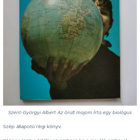
Szent-Györgyi Albert Az őrült majom Írta egy biológus
Szép állapotú régi könyv.