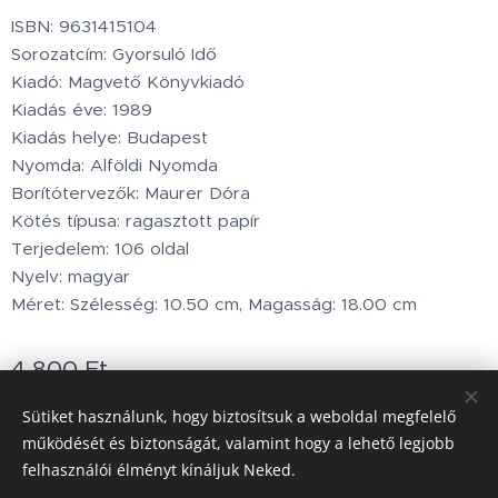
ISBN: 9631415104
Sorozatcím: Gyorsuló Idő
Kiadó: Magvető Könyvkiadó
Kiadás éve: 1989
Kiadás helye: Budapest
Nyomda: Alföldi Nyomda
Borítótervezők: Maurer Dóra
Kötés típusa: ragasztott papír
Terjedelem: 106 oldal
Nyelv: magyar
Méret: Szélesség: 10.50 cm, Magasság: 18.00 cm
4 800
Ft
Készleten
Sütiket használunk, hogy biztosítsuk a weboldal megfelelő
működését és biztonságát, valamint hogy a lehető legjobb
felhasználói élményt kínáljuk Neked.
Minden jog fenntartva © 2002.www.holdbarka.com