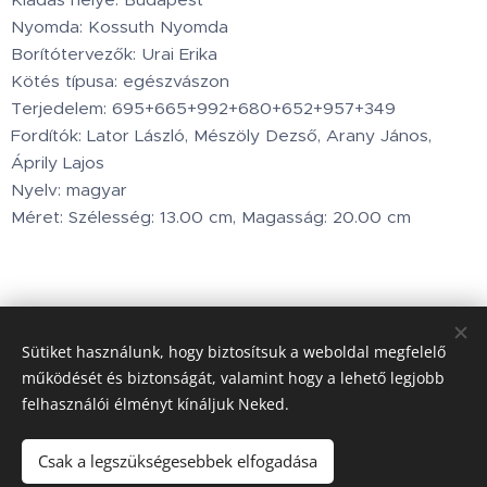
Nyomda: Kossuth Nyomda
Borítótervezők: Urai Erika
Kötés típusa: egészvászon
Terjedelem: 695+665+992+680+652+957+349
Fordítók: Lator László, Mészöly Dezső, Arany János,
Áprily Lajos
Nyelv: magyar
Méret: Szélesség: 13.00 cm, Magasság: 20.00 cm
5 900
Ft
Sütiket használunk, hogy biztosítsuk a weboldal megfelelő
működését és biztonságát, valamint hogy a lehető legjobb
felhasználói élményt kínáljuk Neked.
Minden jog fenntartva © 2002.www.holdbarka.com
Sütik
Csak a legszükségesebbek elfogadása