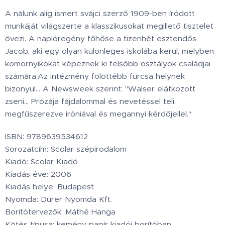
A nálunk alig ismert svájci szerző 1909-ben íródott
munkáját világszerte a klasszikusokat megillető tisztelet
övezi. A naplóregény főhőse a tizenhét esztendős
Jacob, aki egy olyan különleges iskolába kerül, melyben
komornyikokat képeznek ki felsőbb osztályok családjai
számára.Az intézmény fölöttébb furcsa helynek
bizonyul… A Newsweek szerint: "Walser elátkozott
zseni… Prózája fájdalommal és nevetéssel teli,
megfűszerezve iróniával és megannyi kérdőjellel."
ISBN: 9789639534612
Sorozatcím: Scolar szépirodalom
Kiadó: Scolar Kiadó
Kiadás éve: 2006
Kiadás helye: Budapest
Nyomda: Dürer Nyomda Kft.
Borítótervezők: Máthé Hanga
Kötés típusa: kemény papír kiadói borítóban