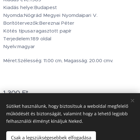
Kiadás helye:Budapest
Nyomda:Nógrád Megyei Nyomdaipari V.
Borítótervezők:Bereznai Péter
Kötés típusa:ragasztott papír
Terjedelem:189 oldal
Nyelv:magyar
v.
Méret:Szélesség: 11.00 cm, Magasság: 20.00 cm
1 300
Ft
Készleten
Sütiket használunk, hogy biztosítsuk a weboldal megfelelő
működését és biztonságát, valamint hogy a lehető legjobb
felhasználói élményt kínáljuk Neked.
Minden jog fenntartva © 2002.www.holdbarka.com
Sütik
Csak a legszükségesebbek elfogadása