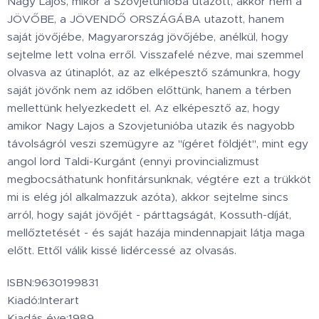
Nagy Lajos, mikor a Szovjetunióba utazott, akkor nem a
JÖVŐBE, a JÖVENDŐ ORSZÁGÁBA utazott, hanem
saját jövőjébe, Magyarország jövőjébe, anélkül, hogy
sejtelme lett volna erről. Visszafelé nézve, mai szemmel
olvasva az útinaplót, az az elképesztő számunkra, hogy
saját jövőnk nem az időben előttünk, hanem a térben
mellettünk helyezkedett el. Az elképesztő az, hogy
amikor Nagy Lajos a Szovjetunióba utazik és nagyobb
távolságról veszi szemügyre az "ígéret földjét", mint egy
angol lord Taldi-Kurgánt (ennyi provincializmust
megbocsáthatunk honfitársunknak, végtére ezt a trükköt
mi is elég jól alkalmazzuk azóta), akkor sejtelme sincs
arról, hogy saját jövőjét - párttagságát, Kossuth-díját,
mellőztetését - és saját hazája mindennapjait látja maga
előtt. Ettől válik kissé lidércessé az olvasás.
ISBN:9630199831
Kiadó:Interart
Kiadás éve:1989