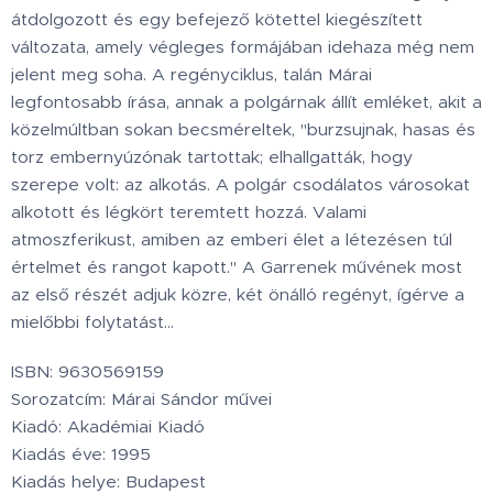
átdolgozott és egy befejező kötettel kiegészített
változata, amely végleges formájában idehaza még nem
jelent meg soha. A regényciklus, talán Márai
legfontosabb írása, annak a polgárnak állít emléket, akit a
közelmúltban sokan becsméreltek, "burzsujnak, hasas és
torz embernyúzónak tartottak; elhallgatták, hogy
szerepe volt: az alkotás. A polgár csodálatos városokat
alkotott és légkört teremtett hozzá. Valami
atmoszferikust, amiben az emberi élet a létezésen túl
értelmet és rangot kapott." A Garrenek művének most
az első részét adjuk közre, két önálló regényt, ígérve a
mielőbbi folytatást...
ISBN: 9630569159
Sorozatcím: Márai Sándor művei
Kiadó: Akadémiai Kiadó
Kiadás éve: 1995
Kiadás helye: Budapest