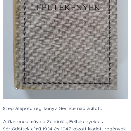
Szép állapotú régi könyv. Gerince napfakított.
A Garrenek műve a Zendülők, Féltékenyek és
Sértődöttek című 1934 és 1947 között kiadott regények