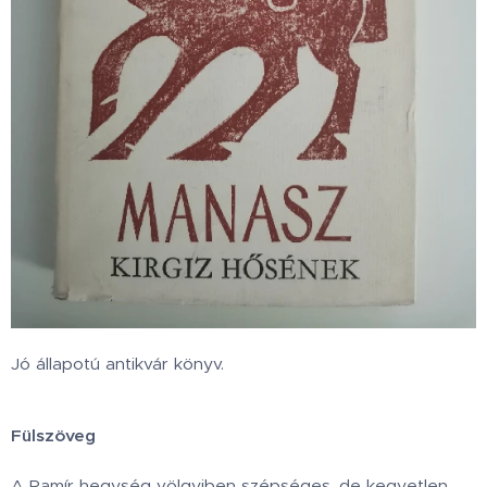
Jó állapotú antikvár könyv.
Fülszöveg
A Pamír hegység völgyiben szépséges, de kegyetlen