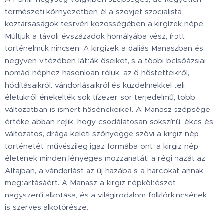
természeti környezetben él a szovjet szocialista
köztársaságok testvéri közösségében a kirgizek népe.
Múltjuk a távoli évszázadok homályába vész, írott
történelmük nincsen. A kirgizek a daliás Manaszban és
negyven vitézében látták őseiket, s a többi belsőázsiai
nomád néphez hasonlóan róluk, az ő hőstetteikről,
hódításaikról, vándorlásaikról és küzdelmekkel teli
életükről énekelték sok tízezer sor terjedelmű, több
változatban is ismert hősénekeiket. A Manasz szépsége,
értéke abban rejlik, hogy csodálatosan sokszínű, ékes és
változatos, drága keleti szőnyeggé szövi a kirgiz nép
történetét, művészileg igaz formába önti a kirgiz nép
életének minden lényeges mozzanatát: a régi hazát az
Altajban, a vándorlást az új hazába s a harcokat annak
megtartásáért. A Manasz a kirgiz népköltészet
nagyszerű alkotása, és a világirodalom folklórkincsének
is szerves alkotórésze.