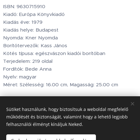
ISBN: 9630715910
Kiadó: Európa Könyvkiadó
Kiadás éve: 1979
Kiadás helye: Budapest
Nyomda: Kner Nyomda
Borítótervezők: Kass János
Kötés típusa: egészvászon kiadói borítóban
Terjedelem: 219 oldal
Fordítók: Bede Anna
Nyelv: magyar
Méret: Szélesség: 16.00 cm, Magasság: 25.00 cm
1 900
Ft
Sütiket használunk, hogy biztosítsuk a weboldal megfelelő
működését és biztonságát, valamint hogy a lehető legjobb
felhasználói élményt kínáljuk Neked.
Minden jog fenntartva © 2002.www.holdbarka.com
Sütik