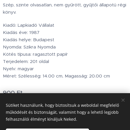
Szép, szinte olvasatlan, nem gyűrött, gyűjtői állapotú régi
könyv.
Kiadó: Lapkiadó Vállalat
Kiadás éve: 1987
Kiadás helye: Budapest
Nyomda: Szikra Nyomda
Kötés típusa: ragasztott papír
Terjedelem: 201 oldal
Nyelv: magyar
Méret: Szélesség: 14.00 cm, Magasság: 20.00 cm
900
Ft
Készleten
Sütiket használunk, hogy biztosítsuk a weboldal megfelelő
működését és biztonságát, valamint hogy a lehető legjobb
felhasználói élményt kínáljuk Neked.
Minden jog fenntartva © 2002.www.holdbarka.com