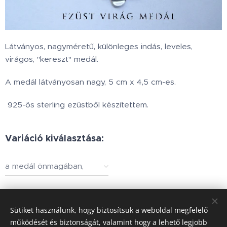
Látványos, nagyméretű, különleges indás, leveles,
virágos, "kereszt" medál.
A medál látványosan nagy, 5 cm x 4,5 cm-es.
925-ös sterling ezüstből készítettem.
Variáció kiválasztása:
a medál önmagában,
díszdobozban vagy
nyaklánccal együtt
28 000
Ft
-tól
Sütiket használunk, hogy biztosítsuk a weboldal megfelelő
működését és biztonságát, valamint hogy a lehető legjobb