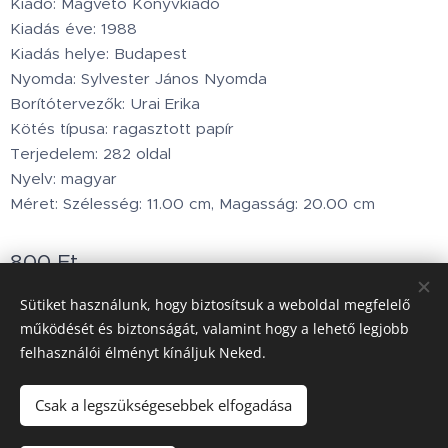
Kiadó: Magvető Könyvkiadó
Kiadás éve: 1988
Kiadás helye: Budapest
Nyomda: Sylvester János Nyomda
Borítótervezők: Urai Erika
Kötés típusa: ragasztott papír
Terjedelem: 282 oldal
Nyelv: magyar
Méret: Szélesség: 11.00 cm, Magasság: 20.00 cm
800
Ft
Készleten
Sütiket használunk, hogy biztosítsuk a weboldal megfelelő
működését és biztonságát, valamint hogy a lehető legjobb
felhasználói élményt kínáljuk Neked.
Minden jog fenntartva © 2002.www.holdbarka.com
Sütik
Csak a legszükségesebbek elfogadása