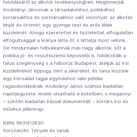
feloldásáról az alkotói tevékenységben. Megismerjük
Kodolányi Jánosnak a társadalomhoz, politikához,
kortársakhoz és sorstársakhoz való viszonyát, az alkotás
kínját és örömét; egy gyenge test és erős lélek
küzdelmét. Ahogy szeretettel és tisztelettel, elfogulatlan
elfogultsággal a leánya látta őt, s láttatja most velünk…
De minduntalan felbukkannak más nagy alkotók, sőt a
politika jó- és rosszhiszemű képviselői is, fölidéződik a
falusi szegénység s a háborús Budapest, átéljük az írói
küzdelmeket éppúgy, mint a sikereket, és tanúi leszünk
egy írócsalád tagjai egymáshoz való példás
ragaszkodásának, Kodolányi János számos kiadatlan
naplójegyzete, levele olvasható e kötetben, s megannyi
– szintén kiadatlan írással dokumentált – kortárs írói és
művészi jellemrajz.
ISBN: 9631412830
Sorozatcím: Tények és tanúk