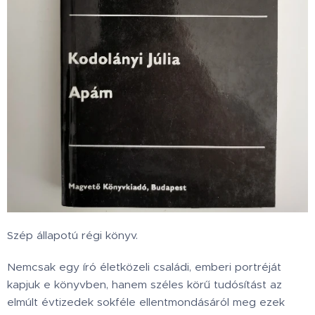
Szép állapotú régi könyv.
Nemcsak egy író életközeli családi, emberi portréját
kapjuk e könyvben, hanem széles körű tudósítást az
elmúlt évtizedek sokféle ellentmondásáról meg ezek