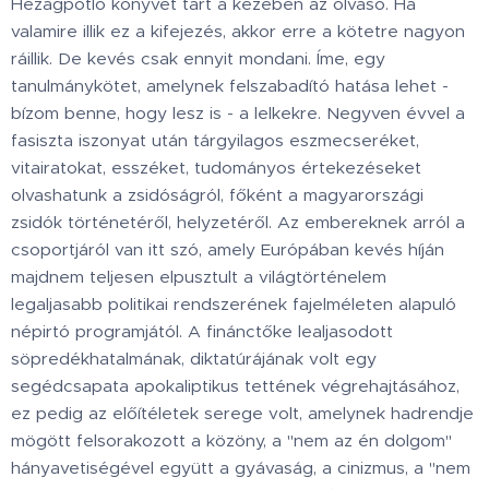
Hézagpótló könyvet tart a kezében az olvasó. Ha
valamire illik ez a kifejezés, akkor erre a kötetre nagyon
ráillik. De kevés csak ennyit mondani. Íme, egy
tanulmánykötet, amelynek felszabadító hatása lehet -
bízom benne, hogy lesz is - a lelkekre. Negyven évvel a
fasiszta iszonyat után tárgyilagos eszmecseréket,
vitairatokat, esszéket, tudományos értekezéseket
olvashatunk a zsidóságról, főként a magyarországi
zsidók történetéről, helyzetéről. Az embereknek arról a
csoportjáról van itt szó, amely Európában kevés híján
majdnem teljesen elpusztult a világtörténelem
legaljasabb politikai rendszerének fajelméleten alapuló
népirtó programjától. A finánctőke lealjasodott
söpredékhatalmának, diktatúrájának volt egy
segédcsapata apokaliptikus tettének végrehajtásához,
ez pedig az előítéletek serege volt, amelynek hadrendje
mögött felsorakozott a közöny, a "nem az én dolgom"
hányavetiségével együtt a gyávaság, a cinizmus, a "nem