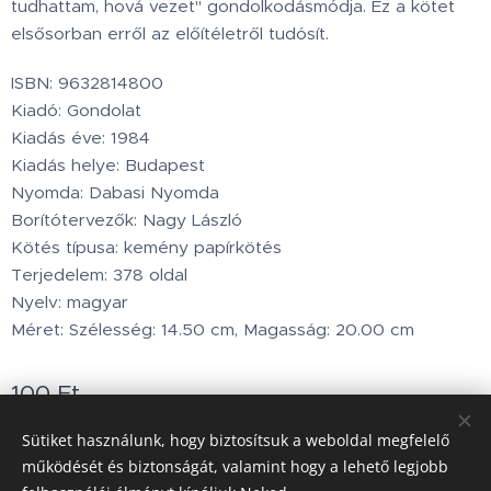
tudhattam, hová vezet" gondolkodásmódja. Ez a kötet
elsősorban erről az előítéletről tudósít.
ISBN: 9632814800
Kiadó: Gondolat
Kiadás éve: 1984
Kiadás helye: Budapest
Nyomda: Dabasi Nyomda
Borítótervezők: Nagy László
Kötés típusa: kemény papírkötés
Terjedelem: 378 oldal
Nyelv: magyar
Méret: Szélesség: 14.50 cm, Magasság: 20.00 cm
100
Ft
Készleten
Sütiket használunk, hogy biztosítsuk a weboldal megfelelő
működését és biztonságát, valamint hogy a lehető legjobb