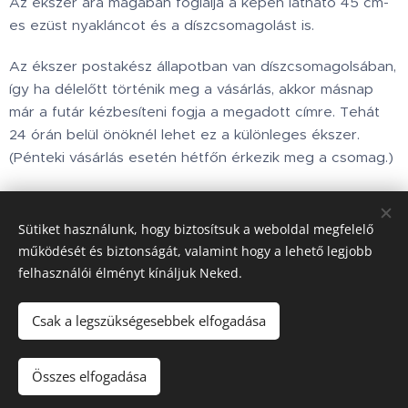
Az ékszer ára magában foglalja a képen látható 45 cm-
es ezüst nyakláncot és a díszcsomagolást is.
Az ékszer postakész állapotban van díszcsomagolsában,
így ha délelőtt történik meg a vásárlás, akkor másnap
már a futár kézbesíteni fogja a megadott címre. Tehát
24 órán belül önöknél lehet ez a különleges ékszer.
(Pénteki vásárlás esetén hétfőn érkezik meg a csomag.)
18 900
Ft
Sütiket használunk, hogy biztosítsuk a weboldal megfelelő
működését és biztonságát, valamint hogy a lehető legjobb
felhasználói élményt kínáljuk Neked.
Minden jog fenntartva © 2002.www.holdbarka.com
Sütik
Csak a legszükségesebbek elfogadása
Nincs raktáron
Összes elfogadása