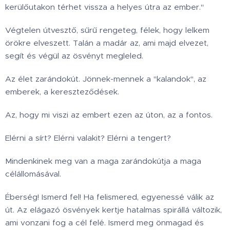
kerülőutakon térhet vissza a helyes útra az ember."
Végtelen útvesztő, sűrű rengeteg, félek, hogy lelkem
örökre elveszett. Talán a madár az, ami majd elvezet,
segít és végül az ösvényt megleled.
Az élet zarándokút. Jönnek-mennek a "kalandok", az
emberek, a kereszteződések.
Az, hogy mi viszi az embert ezen az úton, az a fontos.
Elérni a sírt? Elérni valakit? Elérni a tengert?
Mindenkinek meg van a maga zarándokútja a maga
célállomásával.
Éberség! Ismerd fel! Ha felismered, egyenessé válik az
út. Az elágazó ösvények kertje hatalmas spirállá változik,
ami vonzani fog a cél felé. Ismerd meg önmagad és