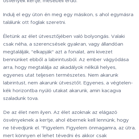
ösvények kertje, mesebeli erdő.
Indulj el egy úton én meg egy másikon, s ahol egymásra
találunk ott foglak szeretni.
Életünk az élet útvesztőjében való bolyongás. Valaki
csak néha, a szerencsések gyakran, vagy állandóan
megtalálják, "elkapják" azt a fonalat, ami kivezet
bennünket ebből a labirintusból. Az ember vágyódása
arra, hogy megtalálja az akadályok nélküli helyes,
egyenes utat teljesen természetes. Nem akarunk
labirintust, nem akarunk útvesztőt. Egyenes, a végtelen-
kék horizontba nyúló utakat akarunk, amin kacagva
szaladunk tova.
De az élet nem ilyen. Az élet azoknak az elágazó
ösvényeknek a kertje, ahol ébernek kell lennünk, hogy
ne tévedjünk el. "Figyelem. Figyelem önmagamra, az útra,
mert könnyen el lehet tévedni és akkor csak