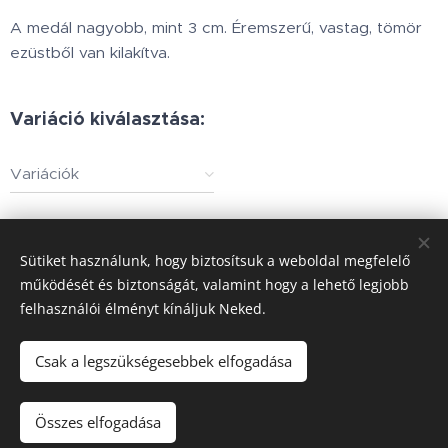
A medál nagyobb, mint 3 cm. Éremszerű, vastag, tömör
ezüstből van kilakítva.
Variáció kiválasztása:
Variációk
54 500
Ft
-tól
Sütiket használunk, hogy biztosítsuk a weboldal megfelelő
működését és biztonságát, valamint hogy a lehető legjobb
felhasználói élményt kínáljuk Neked.
Minden jog fenntartva © 2002.www.holdbarka.com
Sütik
Csak a legszükségesebbek elfogadása
Kosárba
Összes elfogadása