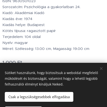
ISBN: 9630501023
Sorozatcím: Pszichológia a gyakorlatban 24.
Kiadó: Akadémiai Kiadó
Kiadás éve: 1974
Kiadás helye: Budapest
Kötés típusa: ragasztott papír
Terjedelem: 104 oldal
Nyelv: magyar
Méret: Szélesség: 13.00 cm, Magasság: 19.00 cm
1 000
Ft
Készleten
Sütiket használunk, hogy biztosítsuk a weboldal megfelelő
működését és biztonságát, valamint hogy a lehető legjobb
felhasználói élményt kínáljuk Neked.
Minden jog fenntartva © 2002.www.holdbarka.com
Sütik
Csak a legszükségesebbek elfogadása