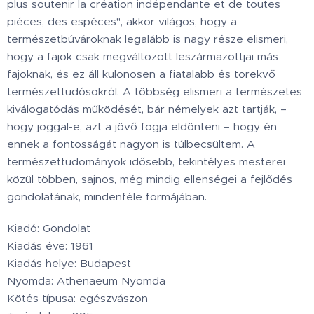
plus soutenir la création indépendante et de toutes
piéces, des espéces", akkor világos, hogy a
természetbúvároknak legalább is nagy része elismeri,
hogy a fajok csak megváltozott leszármazottjai más
fajoknak, és ez áll különösen a fiatalabb és törekvő
természettudósokról. A többség elismeri a természetes
kiválogatódás működését, bár némelyek azt tartják, –
hogy joggal-e, azt a jövő fogja eldönteni – hogy én
ennek a fontosságát nagyon is túlbecsültem. A
természettudományok idősebb, tekintélyes mesterei
közül többen, sajnos, még mindig ellenségei a fejlődés
gondolatának, mindenféle formájában.
Kiadó: Gondolat
Kiadás éve: 1961
Kiadás helye: Budapest
Nyomda: Athenaeum Nyomda
Kötés típusa: egészvászon