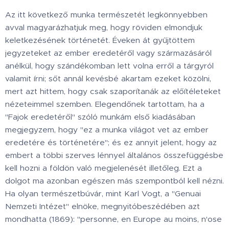
Az ​itt következő munka természetét legkönnyebben
avval magyarázhatjuk meg, hogy röviden elmondjuk
keletkezésének történetét. Éveken át gyűjtöttem
jegyzeteket az ember eredetéről vagy származásáról
anélkül, hogy szándékomban lett volna erről a tárgyról
valamit írni; sőt annál kevésbé akartam ezeket közölni,
mert azt hittem, hogy csak szaporítanák az előítéleteket
nézeteimmel szemben. Elegendőnek tartottam, ha a
"Fajok eredetéről" szóló munkám első kiadásában
megjegyzem, hogy "ez a munka világot vet az ember
eredetére és történetére"; és ez annyit jelent, hogy az
embert a többi szerves lénnyel általános összefüggésbe
kell hozni a földön való megjelenését illetőleg. Ezt a
dolgot ma azonban egészen más szempontból kell nézni.
Ha olyan természetbúvár, mint Karl Vogt, a "Genuai
Nemzeti Intézet" elnöke, megnyitóbeszédében azt
mondhatta (1869): "personne, en Europe au moins, n'ose